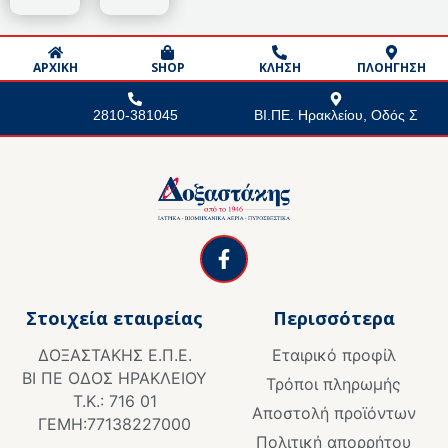
ΑΡΧΙΚΗ
SHOP
ΚΛΗΣΗ
ΠΛΟΗΓΗΣΗ
2810-381045
ΒΙ.ΠΕ. Ηρακλείου, Οδός Σ
F
a
c
e
Στοιχεία εταιρείας
Περισσότερα
b
o
ΔΟΞΑΣΤΑΚΗΣ Ε.Π.Ε.
Εταιρικό προφίλ
o
ΒΙ ΠΕ ΟΔΟΣ ΗΡΑΚΛΕΙΟΥ
k
Τρόποι πληρωμής
Τ.Κ.: 716 01
-
Αποστολή προϊόντων
f
ΓΕΜΗ:77138227000
Πολιτική απορρήτου