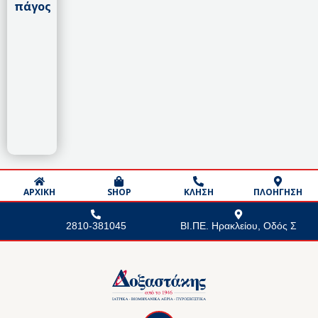
πάγος
ΑΡΧΙΚΗ
SHOP
ΚΛΗΣΗ
ΠΛΟΗΓΗΣΗ
2810-381045
ΒΙ.ΠΕ. Ηρακλείου, Οδός Σ
F