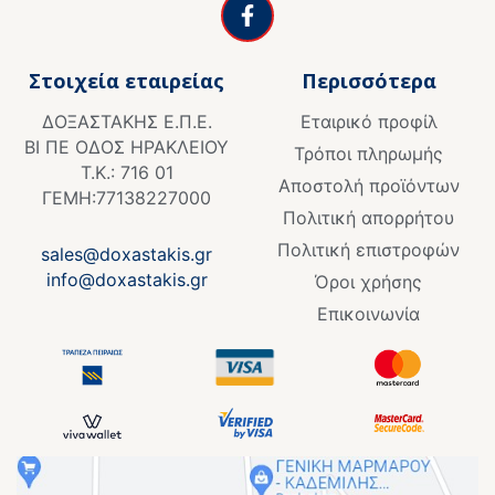
a
c
e
Στοιχεία εταιρείας
Περισσότερα
b
o
ΔΟΞΑΣΤΑΚΗΣ Ε.Π.Ε.
Εταιρικό προφίλ
o
ΒΙ ΠΕ ΟΔΟΣ ΗΡΑΚΛΕΙΟΥ
k
Τρόποι πληρωμής
Τ.Κ.: 716 01
-
Αποστολή προϊόντων
f
ΓΕΜΗ:77138227000
Πολιτική απορρήτου
Πολιτική επιστροφών
sales@doxastakis.gr
info@doxastakis.gr
Όροι χρήσης
Επικοινωνία