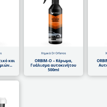
os
Χημικά Dr Orfanos
Χ
τικό και
ORBIM-O – Κέρωμα,
ORBI
ιών...
Γυάλισμα αυτοκινήτου
Αυτ
500ml