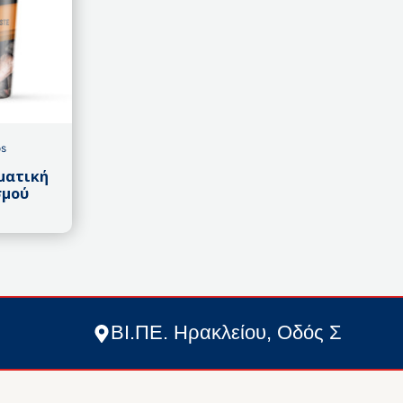
os
ματική
σμού
ΒΙ.ΠΕ. Ηρακλείου, Οδός Σ