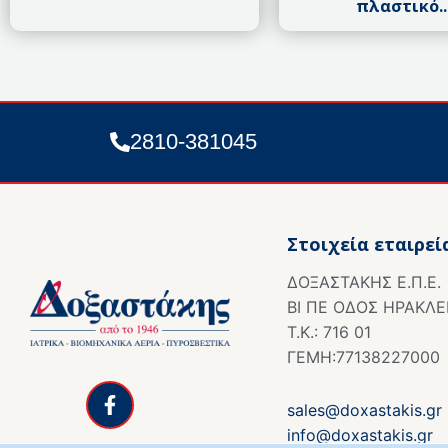
πλαστικό..
2810-381045
Στοιχεία εταιρεί
ΔΟΞΑΣΤΑΚΗΣ Ε.Π.Ε.
ΒΙ ΠΕ ΟΔΟΣ ΗΡΑΚΛΕ
Τ.Κ.: 716 01
ΓΕΜΗ:77138227000
F
a
c
sales@doxastakis.gr
e
info@doxastakis.gr