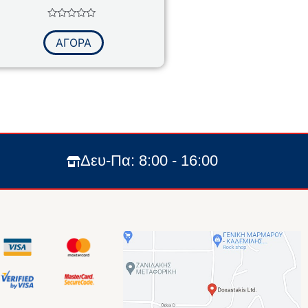
Βαθμολογήθηκε
με
ΑΓΟΡΑ
0
από
5
Δευ-Πα: 8:00 - 16:00