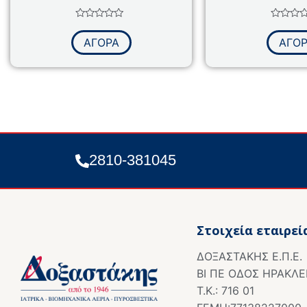
Βαθμολογήθηκε
Βαθμολο
με
με
ΑΓΟΡΑ
ΑΓΟ
0
0
από
από
5
5
2810-381045
Στοιχεία εταιρεί
ΔΟΞΑΣΤΑΚΗΣ Ε.Π.Ε.
ΒΙ ΠΕ ΟΔΟΣ ΗΡΑΚΛΕ
Τ.Κ.: 716 01