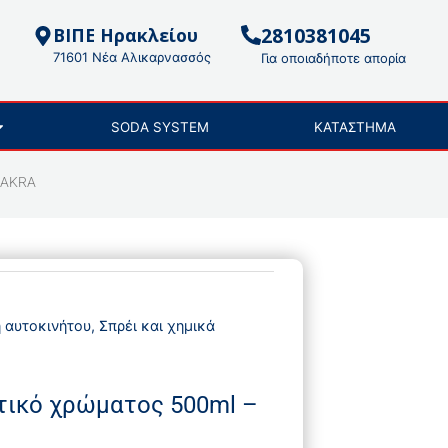
2810381045
ΒΙΠΕ Ηρακλείου
71601 Νέα Αλικαρνασσός
Για οποιαδήποτε απορία
SODA SYSTEM
ΚΑΤΑΣΤΗΜΑ
MAKRA
η αυτοκινήτου
,
Σπρέι και χημικά
τικό χρώματος 500ml –