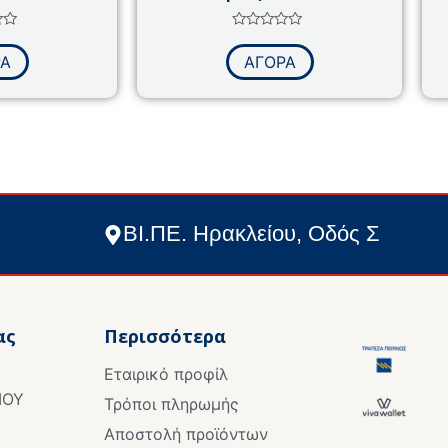
γήθηκε
Βαθμολογήθηκε
με
ΡΑ
ΑΓΟΡΑ
0
από
5
ΒΙ.ΠΕ. Ηρακλείου, Οδός Σ
ας
Περισσότερα
Εταιρικό προφίλ
ΙΟΥ
Τρόποι πληρωμής
Αποστολή προϊόντων