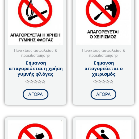
Πινακίσες ασφαλείας &
Πινακίσες ασφαλείας &
προειδοποιησης
προειδοποιησης
Σήμανση
Σήμανση
απαγορεύεται η χρήση
απαγορεύεται ο
γυμνής φλόγας
χειρισμός
Βαθμολογήθηκε
Βαθμολογήθηκε
με
με
ΑΓΟΡΑ
ΑΓΟΡΑ
0
0
από
από
5
5