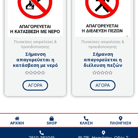
Πινακίσες ασφαλείας &
Πινακίσες ασφαλείας &
προειδοποιησης
προειδοποιησης
Σήμανση
Σήμανση
απαγορεύεται η
απαγορεύεται η
κατάσβεση με νερό
διέλευση πεζών
Βαθμολογήθηκε
Βαθμολογήθηκε
με
με
ΑΓΟΡΑ
ΑΓΟΡΑ
0
0
από
από
5
5
ΑΡΧΙΚΗ
SHOP
ΚΛΗΣΗ
ΠΛΟΗΓΗΣΗ
2810-381045
ΒΙ.ΠΕ. Ηρακλείου, Οδός Σ