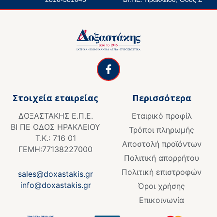
F
a
c
e
Στοιχεία εταιρείας
Περισσότερα
b
o
ΔΟΞΑΣΤΑΚΗΣ Ε.Π.Ε.
Εταιρικό προφίλ
o
ΒΙ ΠΕ ΟΔΟΣ ΗΡΑΚΛΕΙΟΥ
k
Τρόποι πληρωμής
Τ.Κ.: 716 01
-
Αποστολή προϊόντων
f
ΓΕΜΗ:77138227000
Πολιτική απορρήτου
Πολιτική επιστροφών
sales@doxastakis.gr
info@doxastakis.gr
Όροι χρήσης
Επικοινωνία