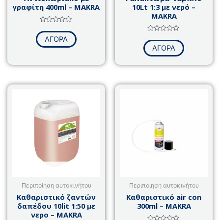
γραφίτη 400ml – MAKRA
10Lt 1:3 με νερό –
MAKRA
Βαθμολογήθηκε
με
Βαθμολογήθηκε
ΑΓΟΡΑ
0
με
από
ΑΓΟΡΑ
0
5
από
5
Περιποίηση αυτοκινήτου
Περιποίηση αυτοκινήτου
Καθαριστικό ζαντών
Καθαριστικό air con
δαπέδου 10lit 1:50 με
300ml – MAKRA
νερο – MAKRA