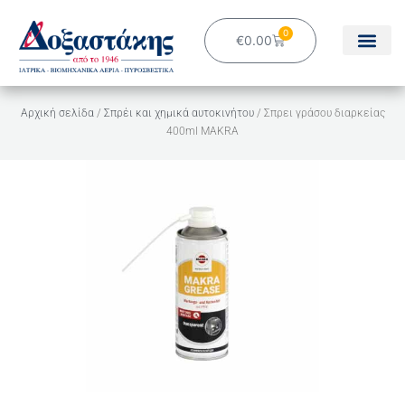
Μετάβαση
στο
0
Cart
€
0.00
περιεχόμενο
Αρχική σελίδα
/
Σπρέι και χημικά αυτοκινήτου
/ Σπρει γράσου διαρκείας
400ml MAKRA