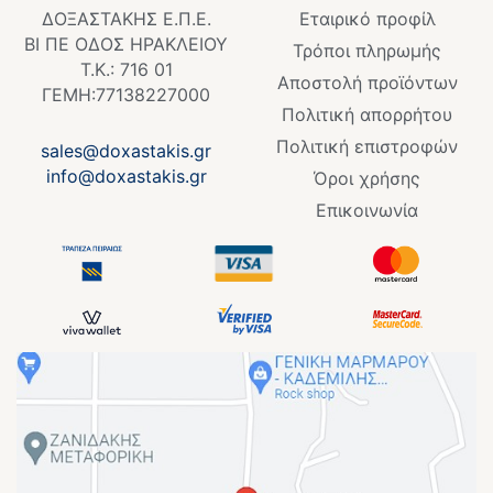
o
ΔΟΞΑΣΤΑΚΗΣ Ε.Π.Ε.
Εταιρικό προφίλ
o
ΒΙ ΠΕ ΟΔΟΣ ΗΡΑΚΛΕΙΟΥ
k
Τρόποι πληρωμής
Τ.Κ.: 716 01
-
Αποστολή προϊόντων
f
ΓΕΜΗ:77138227000
Πολιτική απορρήτου
Πολιτική επιστροφών
sales@doxastakis.gr
info@doxastakis.gr
Όροι χρήσης
Επικοινωνία