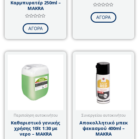
Καρμπυρατέρ 250ml –
MAKRA
Βαθμολογήθηκε
με
ΑΓΟΡΑ
0
Βαθμολογήθηκε
από
με
5
ΑΓΟΡΑ
0
από
5
Περιποίηση αυτοκινήτου
Συνεργείου αυτοκινήτου
Καθαριστικό γενικής
Αποκολλητικό μπεκ
χρήσης 10lt 1:30 με
ψεκασμού 400ml –
νερο – MAKRA
MAKRA