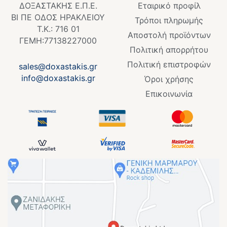
ΔΟΞΑΣΤΑΚΗΣ Ε.Π.Ε.
Εταιρικό προφίλ
o
ΒΙ ΠΕ ΟΔΟΣ ΗΡΑΚΛΕΙΟΥ
k
Τρόποι πληρωμής
Τ.Κ.: 716 01
-
Αποστολή προϊόντων
f
ΓΕΜΗ:77138227000
Πολιτική απορρήτου
Πολιτική επιστροφών
sales@doxastakis.gr
info@doxastakis.gr
Όροι χρήσης
Επικοινωνία