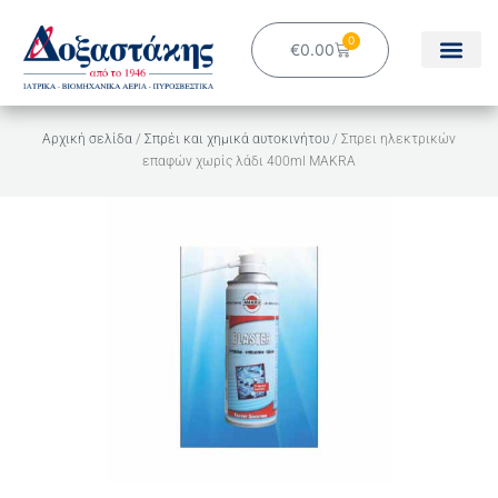
Μετάβαση
στο
0
Cart
€
0.00
περιεχόμενο
Αρχική σελίδα
/
Σπρέι και χημικά αυτοκινήτου
/ Σπρει ηλεκτρικών
επαφών χωρίς λάδι 400ml MAKRA