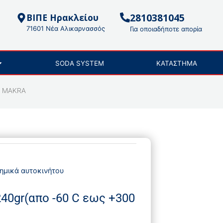
2810381045
ΒΙΠΕ Ηρακλείου
71601 Νέα Αλικαρνασσός
Για οποιαδήποτε απορία
SODA SYSTEM
ΚΑΤΑΣΤΗΜΑ
C) MAKRA
χημικά αυτοκινήτου
40gr(απο -60 C εως +300