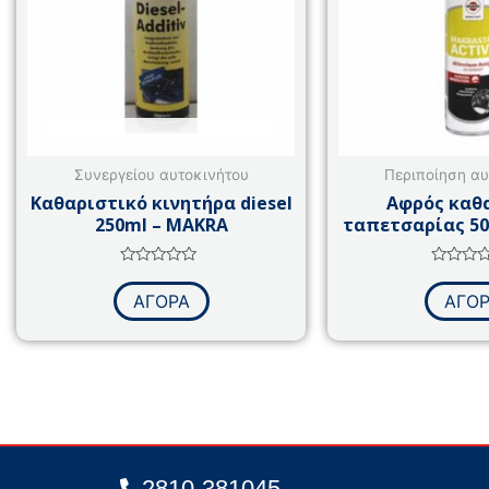
Συνεργείου αυτοκινήτου
Περιποίηση αυ
Καθαριστικό κινητήρα diesel
Αφρός καθ
250ml – MAKRA
ταπετσαρίας 50
Βαθμολογήθηκε
Βαθμολο
με
με
ΑΓΟΡΑ
ΑΓΟ
0
0
από
από
5
5
2810-381045