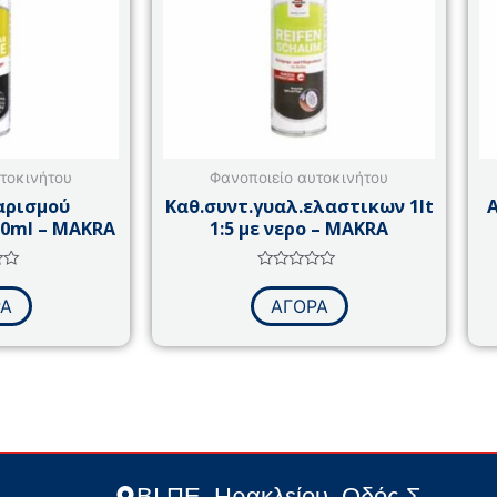
τοκινήτου
Φανοποιείο αυτοκινήτου
αρισμού
Καθ.συντ.γυαλ.ελαστικων 1lt
0ml – MAKRA
1:5 με νερο – MAKRA
γήθηκε
Βαθμολογήθηκε
με
ΡΑ
ΑΓΟΡΑ
0
από
5
ΒΙ.ΠΕ. Ηρακλείου, Οδός Σ