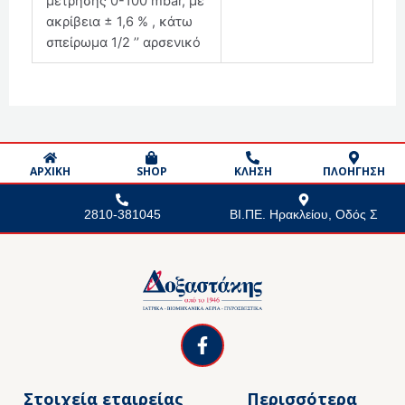
μέτρησης 0-100 mbar, με
ακρίβεια ± 1,6 % , κάτω
σπείρωμα 1/2 ’’ αρσενικό
ΑΡΧΙΚΗ
SHOP
ΚΛΗΣΗ
ΠΛΟΗΓΗΣΗ
2810-381045
ΒΙ.ΠΕ. Ηρακλείου, Οδός Σ
F
a
c
e
Στοιχεία εταιρείας
Περισσότερα
b