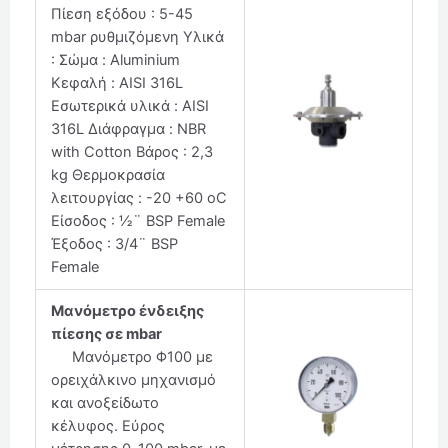
Πίεση εξόδου : 5-45
mbar ρυθμιζόμενη Υλικά
: Σώμα : Aluminium
Κεφαλή : AISI 316L
Εσωτερικά υλικά : AISI
316L Διάφραγμα : NBR
with Cotton Βάρος : 2,3
kg Θερμοκρασία
λειτουργίας : -20 +60 oC
Είσοδος : ½¨ BSP Female
Έξοδος : 3/4¨ BSP
Female
Μανόμετρο ένδειξης
πίεσης σε mbar
Μανόμετρο Φ100 με
ορειχάλκινο μηχανισμό
και ανοξείδωτο
κέλυφος. Εύρος