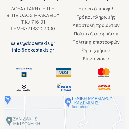
o
ΔΟΞΑΣΤΑΚΗΣ Ε.Π.Ε.
Εταιρικό προφίλ
o
ΒΙ ΠΕ ΟΔΟΣ ΗΡΑΚΛΕΙΟΥ
k
Τρόποι πληρωμής
Τ.Κ.: 716 01
-
Αποστολή προϊόντων
f
ΓΕΜΗ:77138227000
Πολιτική απορρήτου
Πολιτική επιστροφών
sales@doxastakis.gr
info@doxastakis.gr
Όροι χρήσης
Επικοινωνία