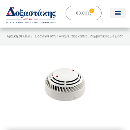
Μετάβαση
στο
0
Cart
€
0.00
περιεχόμενο
Αρχική σελίδα
/
Πυρανίχνευση
/ Ανιχνευτής καπνού συμβατικός, με βάση