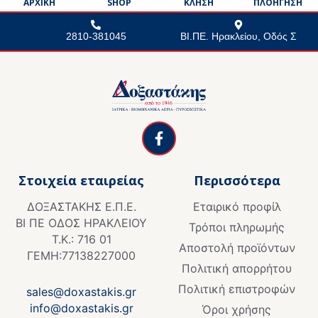
ΑΡΧΙΚΗ
SHOP
ΚΛΗΣΗ
ΠΛΟΗΓΗΣΗ
2810-381045
ΒΙ.ΠΕ. Ηρακλείου, Οδός Σ
F
a
c
e
Στοιχεία εταιρείας
Περισσότερα
b
o
ΔΟΞΑΣΤΑΚΗΣ Ε.Π.Ε.
Εταιρικό προφίλ
o
ΒΙ ΠΕ ΟΔΟΣ ΗΡΑΚΛΕΙΟΥ
k
Τρόποι πληρωμής
Τ.Κ.: 716 01
-
Αποστολή προϊόντων
f
ΓΕΜΗ:77138227000
Πολιτική απορρήτου
Πολιτική επιστροφών
sales@doxastakis.gr
info@doxastakis.gr
Όροι χρήσης