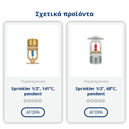
Σχετικά προϊόντα
Πυρανίχνευση
Πυρανίχνευση
Sprinkler 1/2’’, 141°C,
Sprinkler 1/2’’, 68°C,
pendent
pendent
Βαθμολογήθηκε
Βαθμολογήθηκε
με
με
ΑΓΟΡΑ
ΑΓΟΡΑ
0
0
από
από
5
5