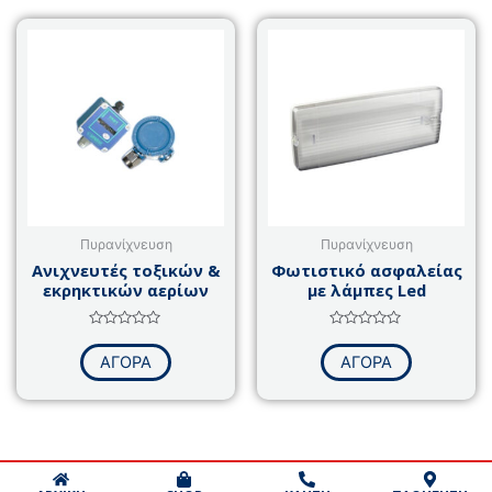
Πυρανίχνευση
Πυρανίχνευση
Ανιχνευτές τοξικών &
Φωτιστικό ασφαλείας
εκρηκτικών αερίων
με λάμπες Led
Βαθμολογήθηκε
Βαθμολογήθηκε
με
με
ΑΓΟΡΑ
ΑΓΟΡΑ
0
0
από
από
5
5