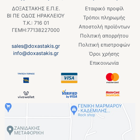
o
ΔΟΞΑΣΤΑΚΗΣ Ε.Π.Ε.
Εταιρικό προφίλ
o
ΒΙ ΠΕ ΟΔΟΣ ΗΡΑΚΛΕΙΟΥ
k
Τρόποι πληρωμής
Τ.Κ.: 716 01
-
Αποστολή προϊόντων
f
ΓΕΜΗ:77138227000
Πολιτική απορρήτου
Πολιτική επιστροφών
sales@doxastakis.gr
info@doxastakis.gr
Όροι χρήσης
Επικοινωνία