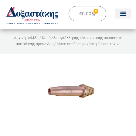
Μετάβαση
στο
0
Cart
€
0.00
περιεχόμενο
Αρχική σελίδα
/
Κοπής & συγκόλλησης
/
Μπεκ κοπης πυροκόπτη
ασετυλινης-προπανίου
/ Μπεκ κοπής πυροκόπτη G1 ασετυλίνη