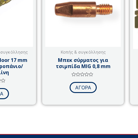
πολλαπλές
παραλλαγές.
Οι
επιλογές
μπορούν
να
επιλεγούν
 συγκόλλησης
Κοπής & συγκόλλησης
στη
loor 17 mm
Μπεκ σύρματος για
σελίδα
ροπάνιο/
τσιμπίδα MIG 0,8 mm
του
ίνη
προϊόντος
Βαθμολογήθηκε
με
γήθηκε
ΑΓΟΡΑ
0
από
ΡΑ
5