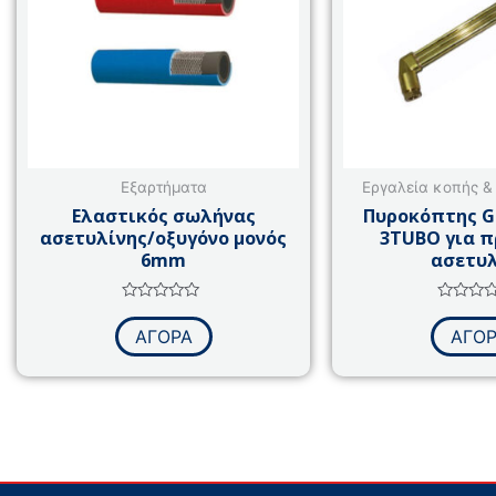
πολλαπλές
παραλλαγές.
Οι
επιλογές
μπορούν
να
επιλεγούν
Εξαρτήματα
Εργαλεία κοπής &
στη
Ελαστικός σωλήνας
Πυροκόπτης G
σελίδα
ασετυλίνης/οξυγόνο μονός
3TUBO για π
του
6mm
ασετυλ
προϊόντος
Βαθμολογήθηκε
Βαθμολο
με
με
ΑΓΟΡΑ
ΑΓΟ
0
0
από
από
5
5