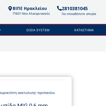
2810381045
ΒΙΠΕ Ηρακλείου
71601 Νέα Αλικαρνασσός
Για οποιαδήποτε απορία
SODA SYSTEM
ΚΑΤΑΣΤΗΜΑ
πυροκόπτη ασετυλινης-προπανίου
ιμπίδα MIG 0,6 mm