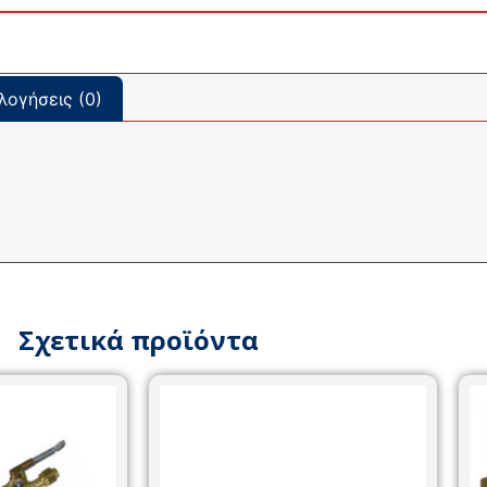
λογήσεις (0)
Σχετικά προϊόντα
Αυτό
το
προϊόν
έχει