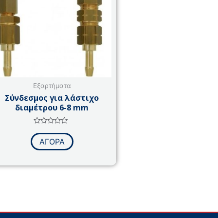
Εξαρτήματα
Σύνδεσμος για λάστιχο
διαμέτρου 6-8 mm
Βαθμολογήθηκε
με
ΑΓΟΡΑ
0
από
5