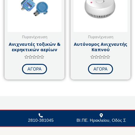
Πυρανίχνευση
Πυρανίχνευση
Ανιχνευτές τοξικών &
Αυτόνομος Aνιχνευτής
εκρηκτικών αερίων
Kαπνού
Βαθμολογήθηκε
Βαθμολογήθηκε
με
με
ΑΓΟΡΑ
ΑΓΟΡΑ
0
0
από
από
5
5
2810-381045
ΒΙ.ΠΕ. Ηρακλείου, Οδός Σ