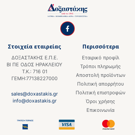
F
a
c
e
Στοιχεία εταιρείας
Περισσότερα
b
o
ΔΟΞΑΣΤΑΚΗΣ Ε.Π.Ε.
Εταιρικό προφίλ
o
ΒΙ ΠΕ ΟΔΟΣ ΗΡΑΚΛΕΙΟΥ
k
Τρόποι πληρωμής
Τ.Κ.: 716 01
-
Αποστολή προϊόντων
f
ΓΕΜΗ:77138227000
Πολιτική απορρήτου
Πολιτική επιστροφών
sales@doxastakis.gr
info@doxastakis.gr
Όροι χρήσης
Επικοινωνία