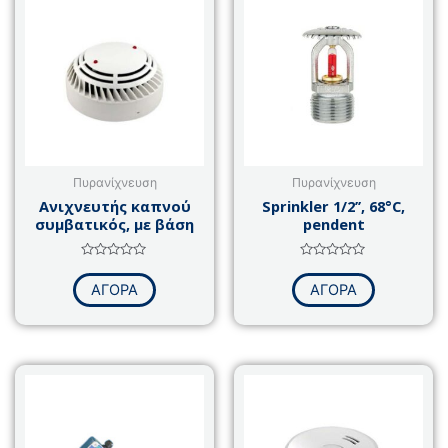
Πυρανίχνευση
Πυρανίχνευση
Ανιχνευτής καπνού
Sprinkler 1/2’’, 68°C,
συμβατικός, με βάση
pendent
Βαθμολογήθηκε
Βαθμολογήθηκε
με
με
ΑΓΟΡΑ
ΑΓΟΡΑ
0
0
από
από
5
5