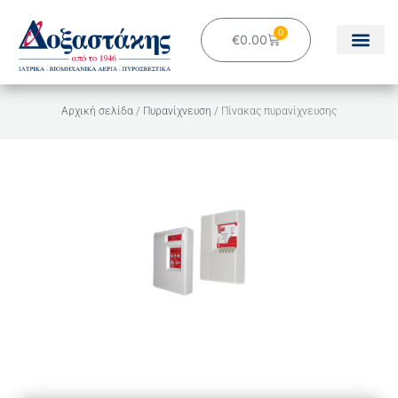
Μετάβαση
στο
0
Cart
€
0.00
περιεχόμενο
Αρχική σελίδα
/
Πυρανίχνευση
/ Πίνακας πυρανίχνευσης