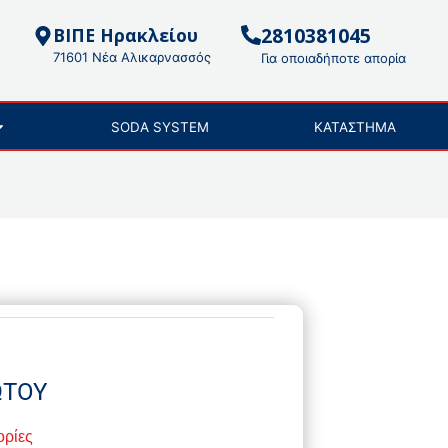
2810381045
ΒΙΠΕ Ηρακλείου
71601 Νέα Αλικαρνασσός
Για οποιαδήποτε απορία
SODA SYSTEM
ΚΑΤΑΣΤΗΜΑ
ΩΤΟΥ
ορίες