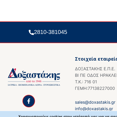
2810-381045
Στοιχεία εταιρεί
ΔΟΞΑΣΤΑΚΗΣ Ε.Π.Ε.
ΒΙ ΠΕ ΟΔΟΣ ΗΡΑΚΛΕ
Τ.Κ.: 716 01
ΓΕΜΗ:77138227000
F
a
c
sales@doxastakis.gr
e
info@doxastakis.gr
b
Χρησιμοποιούμε cookies στον ιστότοπό μας για να σας