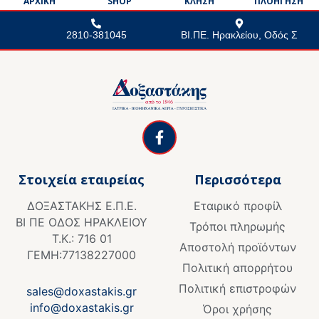
ΑΡΧΙΚΗ
SHOP
ΚΛΗΣΗ
ΠΛΟΗΓΗΣΗ
2810-381045
ΒΙ.ΠΕ. Ηρακλείου, Οδός Σ
F
a
c
e
Στοιχεία εταιρείας
Περισσότερα
b
o
ΔΟΞΑΣΤΑΚΗΣ Ε.Π.Ε.
Εταιρικό προφίλ
o
ΒΙ ΠΕ ΟΔΟΣ ΗΡΑΚΛΕΙΟΥ
k
Τρόποι πληρωμής
Τ.Κ.: 716 01
-
Αποστολή προϊόντων
f
ΓΕΜΗ:77138227000
Πολιτική απορρήτου
Πολιτική επιστροφών
sales@doxastakis.gr
info@doxastakis.gr
Όροι χρήσης