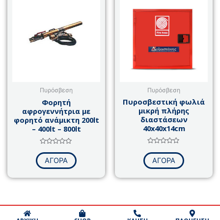
Πυρόσβεση
Πυρόσβεση
Πυροσβεστική φωλιά
Φορητή
μικρή πλήρης
αφρογεννήτρια με
διαστάσεων
φορητό ανάμικτη 200lt
40x40x14cm
– 400lt – 800lt
Βαθμολογήθηκε
Βαθμολογήθηκε
με
με
ΑΓΟΡΑ
ΑΓΟΡΑ
0
0
από
από
5
5