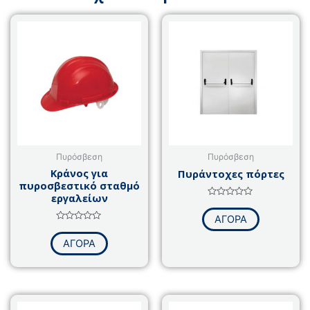
Πυρόσβεση
Πυρόσβεση
Κράνος για
Πυράντοχες πόρτες
πυροσβεστικό σταθμό
εργαλείων
Βαθμολογήθηκε
με
ΑΓΟΡΑ
0
Βαθμολογήθηκε
από
με
5
ΑΓΟΡΑ
0
από
5