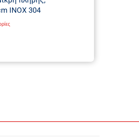
cm INOX 304
ορίες