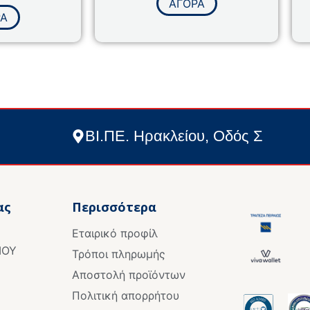
γήθηκε
ΑΓΟΡΑ
0
από
ΡΑ
5
ΒΙ.ΠΕ. Ηρακλείου, Οδός Σ
ας
Περισσότερα
Εταιρικό προφίλ
ΙΟΥ
Τρόποι πληρωμής
Αποστολή προϊόντων
Πολιτική απορρήτου