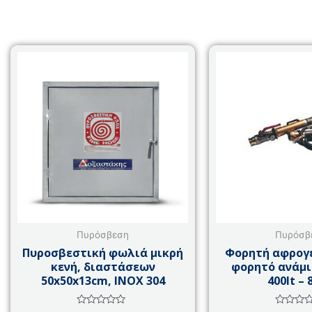
Πυρόσβεση
Πυρόσβ
Πυροσβεστική φωλιά μικρή
Φορητή αφρογε
κενή, διαστάσεων
φορητό ανάμικ
50x50x13cm, INOX 304
400lt – 