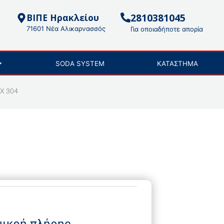
2810381045
ΒΙΠΕ Ηρακλείου
71601 Νέα Αλικαρνασσός
Για οποιαδήποτε απορία
SODA SYSTEM
ΚΑΤΑΣΤΗΜΑ
X 304
ικρή πλήρης,