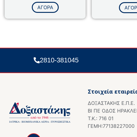
Βαθμολογήθηκε
Βαθμολο
με
με
ΑΓΟΡΑ
ΑΓΟ
0
0
από
από
5
5
2810-381045
Στοιχεία εταιρεί
ΔΟΞΑΣΤΑΚΗΣ Ε.Π.Ε.
ΒΙ ΠΕ ΟΔΟΣ ΗΡΑΚΛΕ
Τ.Κ.: 716 01
ΓΕΜΗ:77138227000
F
a