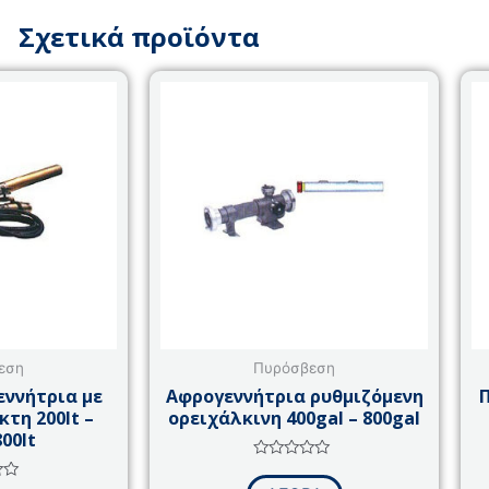
Σχετικά προϊόντα
εση
Πυρόσβεση
ννήτρια με
Αφρογεννήτρια ρυθμιζόμενη
τη 200lt –
ορειχάλκινη 400gal – 800gal
800lt
Βαθμολογήθηκε
με