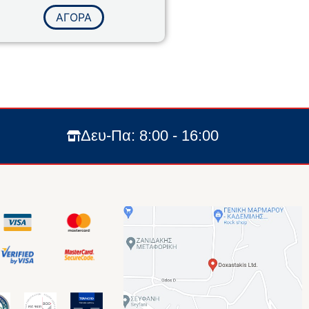
Βαθμολογήθηκε
με
ΑΓΟΡΑ
0
από
5
Δευ-Πα: 8:00 - 16:00