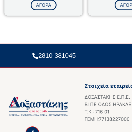
με
με
ΑΓΟΡΑ
ΑΓΟ
0
0
από
από
5
5
2810-381045
Στοιχεία εταιρεί
ΔΟΞΑΣΤΑΚΗΣ Ε.Π.Ε.
ΒΙ ΠΕ ΟΔΟΣ ΗΡΑΚΛΕ
Τ.Κ.: 716 01
ΓΕΜΗ:77138227000
F
a