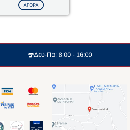
με
ΑΓΟΡΑ
0
από
5
Δευ-Πα: 8:00 - 16:00