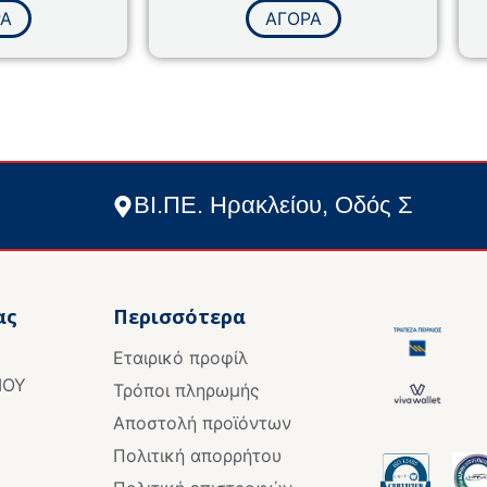
με
ΡΑ
ΑΓΟΡΑ
0
από
5
ΒΙ.ΠΕ. Ηρακλείου, Οδός Σ
ας
Περισσότερα
Εταιρικό προφίλ
ΙΟΥ
Τρόποι πληρωμής
Αποστολή προϊόντων
Πολιτική απορρήτου