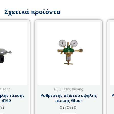
Σχετικά προϊόντα
πίεσης
Ρυθμιστές πίεσης
ηλής πίεσης
Ρυθμιστής αζώτου υψηλής
Ρ
R 4160
πίεσης Gloor
γήθηκε
Βαθμολογήθηκε