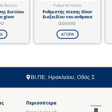
ης δικτυου
Ρυθμιστές πίεσης
σης δικτύου
Ρυθμιστής πίεσης Gloor
ο gloor
διοξειδίου του ανθρακα
γήθηκε
Βαθμολογήθηκε
με
ΡΑ
ΑΓΟΡΑ
0
από
5
ΒΙ.ΠΕ. Ηρακλείου, Οδός Σ
ας
Περισσότερα