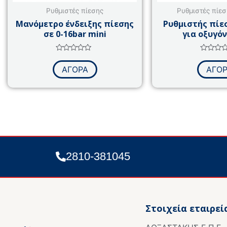
Ρυθμιστές πίεσης
Ρυθμιστές πίεσ
Μανόμετρο ένδειξης πίεσης
Ρυθμιστής πίε
σε 0-16bar mini
για οξυγόν
Βαθμολογήθηκε
Βαθμολο
με
με
ΑΓΟΡΑ
ΑΓΟ
0
0
από
από
5
5
2810-381045
Στοιχεία εταιρεί