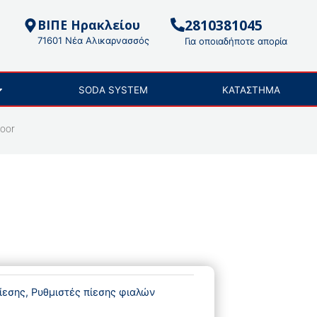
2810381045
ΒΙΠΕ Ηρακλείου
71601 Νέα Αλικαρνασσός
Για οποιαδήποτε απορία
SODA SYSTEM
ΚΑΤΑΣΤΗΜΑ
loor
ίεσης
,
Ρυθμιστές πίεσης φιαλών