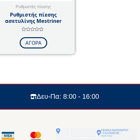
Ρυθμιστές πίεσης
Ρυθμιστής πίεσης
ασετυλίνης Mestriner
Βαθμολογήθηκε
με
ΑΓΟΡΑ
0
από
5
Δευ-Πα: 8:00 - 16:00