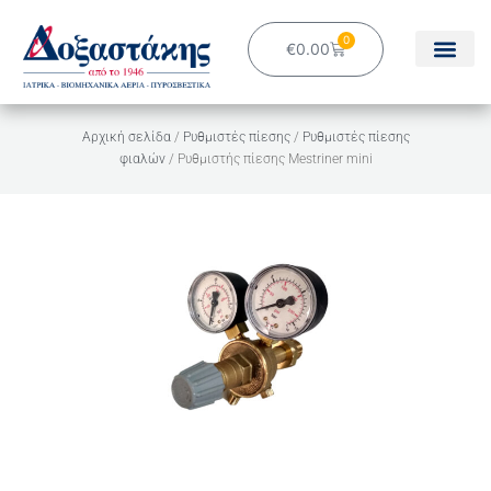
Μετάβαση
στο
0
Cart
€
0.00
περιεχόμενο
Αρχική σελίδα
/
Ρυθμιστές πίεσης
/
Ρυθμιστές πίεσης
φιαλών
/ Ρυθμιστής πίεσης Mestriner mini