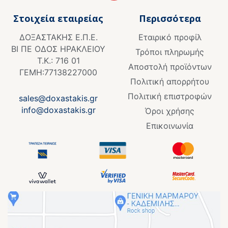
c
e
Στοιχεία εταιρείας
Περισσότερα
b
o
ΔΟΞΑΣΤΑΚΗΣ Ε.Π.Ε.
Εταιρικό προφίλ
o
ΒΙ ΠΕ ΟΔΟΣ ΗΡΑΚΛΕΙΟΥ
k
Τρόποι πληρωμής
Τ.Κ.: 716 01
-
Αποστολή προϊόντων
f
ΓΕΜΗ:77138227000
Πολιτική απορρήτου
Πολιτική επιστροφών
sales@doxastakis.gr
info@doxastakis.gr
Όροι χρήσης
Επικοινωνία