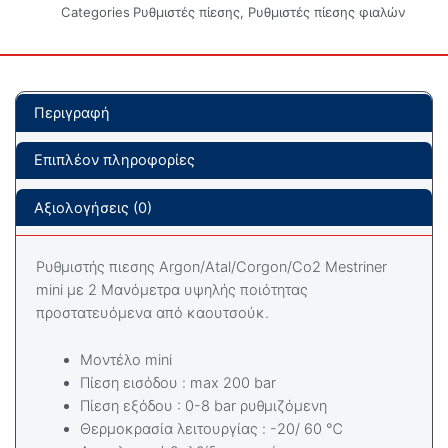
Categories
Ρυθμιστές πίεσης
,
Ρυθμιστές πίεσης φιαλών
Περιγραφή
Επιπλέον πληροφορίες
Αξιολογήσεις (0)
Ρυθμιστής πιεσης Argon/Atal/Corgon/Co2 Mestriner
mini με 2 Mανόμετρα υψηλής ποιότητας
προστατευόμενα από καουτσούκ.
Μοντέλο mini
Πίεση εισόδου : max 200 bar
Πίεση εξόδου : 0-8 bar ρυθμιζόμενη
Θερμοκρασία λειτουργίας : -20/ 60 ℃