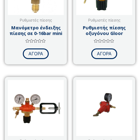
Ρυθμιστές πίεσης
Ρυθμιστές πίεσης
Μανόμετρο ένδειξης
Ρυθμιστής πίεσης
πίεσης σε 0-16bar mini
οξυγόνου Gloor
Βαθμολογήθηκε
Βαθμολογήθηκε
με
με
ΑΓΟΡΑ
ΑΓΟΡΑ
0
0
από
από
5
5