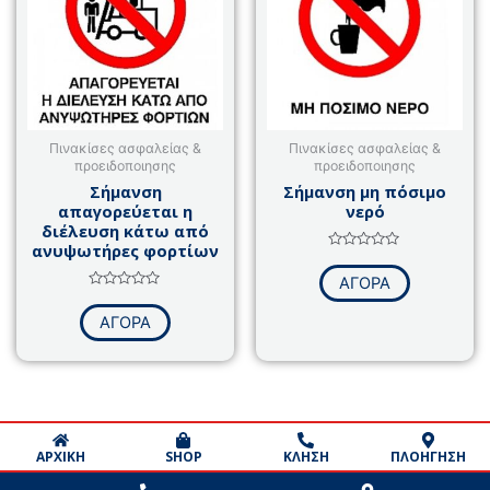
Πινακίσες ασφαλείας &
Πινακίσες ασφαλείας &
προειδοποιησης
προειδοποιησης
Σήμανση
Σήμανση μη πόσιμο
απαγορεύεται η
νερό
διέλευση κάτω από
ανυψωτήρες φορτίων
Βαθμολογήθηκε
με
ΑΓΟΡΑ
0
Βαθμολογήθηκε
από
με
5
ΑΓΟΡΑ
0
από
5
ΑΡΧΙΚΗ
SHOP
ΚΛΗΣΗ
ΠΛΟΗΓΗΣΗ