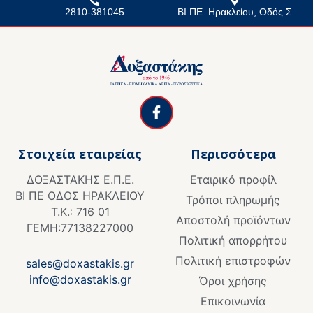
2810-381045
ΒΙ.ΠΕ. Ηρακλείου, Οδός Σ
F
a
c
e
Στοιχεία εταιρείας
Περισσότερα
b
o
ΔΟΞΑΣΤΑΚΗΣ Ε.Π.Ε.
Εταιρικό προφίλ
o
ΒΙ ΠΕ ΟΔΟΣ ΗΡΑΚΛΕΙΟΥ
k
Τρόποι πληρωμής
Τ.Κ.: 716 01
-
Αποστολή προϊόντων
f
ΓΕΜΗ:77138227000
Πολιτική απορρήτου
Πολιτική επιστροφών
sales@doxastakis.gr
info@doxastakis.gr
Όροι χρήσης
Επικοινωνία