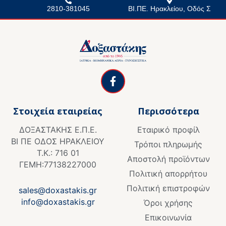
2810-381045
ΒΙ.ΠΕ. Ηρακλείου, Οδός Σ
F
a
c
e
Στοιχεία εταιρείας
Περισσότερα
b
o
ΔΟΞΑΣΤΑΚΗΣ Ε.Π.Ε.
Εταιρικό προφίλ
o
ΒΙ ΠΕ ΟΔΟΣ ΗΡΑΚΛΕΙΟΥ
k
Τρόποι πληρωμής
Τ.Κ.: 716 01
-
Αποστολή προϊόντων
f
ΓΕΜΗ:77138227000
Πολιτική απορρήτου
Πολιτική επιστροφών
sales@doxastakis.gr
info@doxastakis.gr
Όροι χρήσης
Επικοινωνία