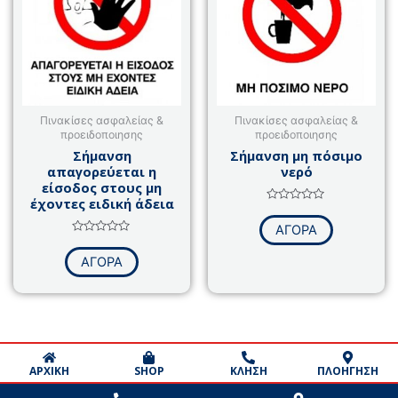
Πινακίσες ασφαλείας &
Πινακίσες ασφαλείας &
προειδοποιησης
προειδοποιησης
Σήμανση
Σήμανση μη πόσιμο
απαγορεύεται η
νερό
είσοδος στους μη
έχοντες ειδική άδεια
Βαθμολογήθηκε
με
ΑΓΟΡΑ
0
Βαθμολογήθηκε
από
με
5
ΑΓΟΡΑ
0
από
5
ΑΡΧΙΚΗ
SHOP
ΚΛΗΣΗ
ΠΛΟΗΓΗΣΗ