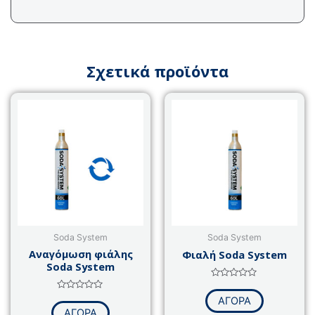
Σχετικά προϊόντα
Soda System
Soda System
Αναγόμωση φιάλης
Φιαλή Soda System
Soda System
Βαθμολογήθηκε
με
Βαθμολογήθηκε
ΑΓΟΡΑ
0
με
από
ΑΓΟΡΑ
0