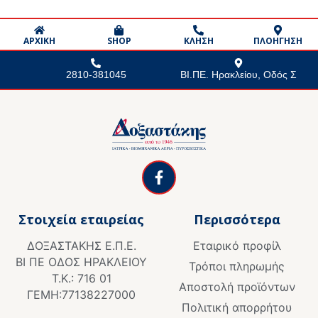
ΑΡΧΙΚΗ
SHOP
ΚΛΗΣΗ
ΠΛΟΗΓΗΣΗ
2810-381045
ΒΙ.ΠΕ. Ηρακλείου, Οδός Σ
F
a
c
e
Στοιχεία εταιρείας
Περισσότερα
b
o
ΔΟΞΑΣΤΑΚΗΣ Ε.Π.Ε.
Εταιρικό προφίλ
o
ΒΙ ΠΕ ΟΔΟΣ ΗΡΑΚΛΕΙΟΥ
k
Τρόποι πληρωμής
Τ.Κ.: 716 01
-
Αποστολή προϊόντων
f
ΓΕΜΗ:77138227000
Πολιτική απορρήτου