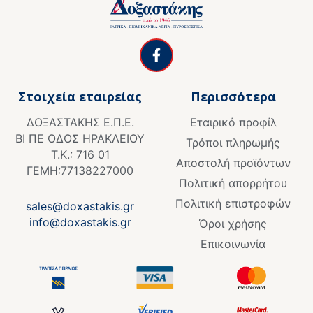
F
a
c
e
Στοιχεία εταιρείας
Περισσότερα
b
o
ΔΟΞΑΣΤΑΚΗΣ Ε.Π.Ε.
Εταιρικό προφίλ
o
ΒΙ ΠΕ ΟΔΟΣ ΗΡΑΚΛΕΙΟΥ
k
Τρόποι πληρωμής
Τ.Κ.: 716 01
-
Αποστολή προϊόντων
f
ΓΕΜΗ:77138227000
Πολιτική απορρήτου
Πολιτική επιστροφών
sales@doxastakis.gr
info@doxastakis.gr
Όροι χρήσης
Επικοινωνία