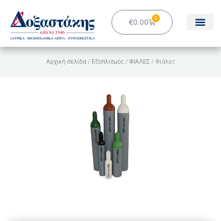
Μετάβαση
στο
0
Cart
€
0.00
περιεχόμενο
Αρχική σελίδα
/
Εξοπλισμός
/
ΦΙΑΛΕΣ
/ Φιάλες